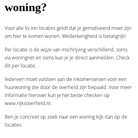
woning?
E-mailadres
*
Voor alle liv inn locaties geldt dat je gemotiveerd moet zijn
E-mailadres
*
om hier te komen wonen. Wederkerigheid is belangrijk!
Per locatie is de wijze van inschrijving verschillend; soms
Telefoonnummer
*
via woningnet en soms kun je je direct aanmelden. Check
Telefoonnummer
*
dit per locatie.
Iedereen moet voldoen aan de inkomenseisen voor een
Privacy en nieuwsbrief
huurwoning die door de overheid zijn bepaald. Voor meer
Privacy en nieuwsbrief
informatie hierover kun je het beste checken op
Ik ga akkoord met het
privacybeleid
www.rijksoverheid.nl.
Ik ga akkoord met het
privacybeleid
*Verplichte velden
Ben je concreet op zoek naar een woning kijk dan op de
locaties.
*Verplichte velden