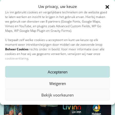
Uw privacy, uw keuze
Liv inn gebruikt cookies en vergelijkbare technieken om de website goed
te laten werken en inzicht te krijgen in het gebruik ervan. Hierbij maken
we gebruik van diensten van 8 partners (Google Fonts, Google Maps,
Vimeo en YouTube, en plugins zoals Advanced Custom Fields, WP Go
Maps, WP Google Map Plugin en Gravity Forms).
23 april 2026
U bepaalt zelf welke cookies u accepteert en kunt uw keuze op elk
Wereldrecord stoelendans 65+ in Hilversum: doe mee!
moment weer intrekken/wijzigen door middel van de zwevende knop
Beheer Cookies
rechts onder in beeld. Voor meer informatie over alle
cookies en hoe wij uw gegevens verwerken, verwijzen wij naar onze
cookieverklaring
.
Accepteren
Weigeren
Bekijk voorkeuren