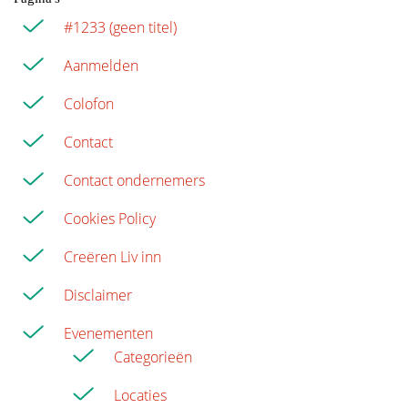
#1233 (geen titel)
E-mailadres
*
Aanmelden
E-mailadres
*
Colofon
Contact
Telefoonnummer
*
Telefoonnummer
*
Contact ondernemers
Cookies Policy
Privacy en nieuwsbrief
Creëren Liv inn
Privacy en nieuwsbrief
Disclaimer
Ik ga akkoord met het
privacybeleid
Ik ga akkoord met het
privacybeleid
Evenementen
*Verplichte velden
Categorieën
*Verplichte velden
Locaties