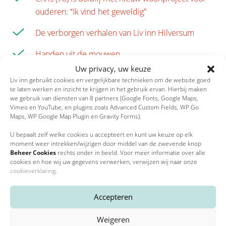
ouderen: “Ik vind het geweldig”
De verborgen verhalen van Liv inn Hilversum
Handen uit de mouwen
Uw privacy, uw keuze
Inspirerende podcast vanuit en over Liv inn
Liv inn gebruikt cookies en vergelijkbare technieken om de website goed
Hilversum
te laten werken en inzicht te krijgen in het gebruik ervan. Hierbij maken
we gebruik van diensten van 8 partners (Google Fonts, Google Maps,
Vimeo en YouTube, en plugins zoals Advanced Custom Fields, WP Go
Internationale delegatie bezoekt Liv inn: ‘Hier wil je
Maps, WP Google Map Plugin en Gravity Forms).
oud worden’
U bepaalt zelf welke cookies u accepteert en kunt uw keuze op elk
Internationale media aandacht voor Liv inn (o.a.
moment weer intrekken/wijzigen door middel van de zwevende knop
Beheer Cookies
rechts onder in beeld. Voor meer informatie over alle
Euronews)
cookies en hoe wij uw gegevens verwerken, verwijzen wij naar onze
cookieverklaring
.
Langer thuis in de exclusieve wijk
Accepteren
Liv inn genomineerd voor VGME Impact Award
2026
Weigeren