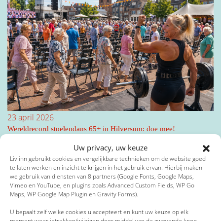
23 april 2026
Wereldrecord stoelendans 65+ in Hilversum: doe mee!
Uw privacy, uw keuze
Liv inn gebruikt cookies en vergelijkbare technieken om de website goed
te laten werken en inzicht te krijgen in het gebruik ervan. Hierbij maken
we gebruik van diensten van 8 partners (Google Fonts, Google Maps,
Vimeo en YouTube, en plugins zoals Advanced Custom Fields, WP Go
Maps, WP Google Map Plugin en Gravity Forms).
U bepaalt zelf welke cookies u accepteert en kunt uw keuze op elk
moment weer intrekken/wijzigen door middel van de zwevende knop