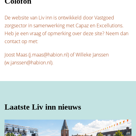
Colofon
De website van Liv inn is ontwikkeld door Vastgoed
E-mailadres
*
zorgsector in samenwerking met
Capaz
en
Excellutions
.
E-mailadres
*
Heb je een vraag of opmerking over deze site? Neem dan
contact op met:
Telefoonnummer
*
Joost Maas (j.maas@habion.nl) of Willeke Janssen
Telefoonnummer
*
(w.janssen@habion.nl).
Privacy en nieuwsbrief
Privacy en nieuwsbrief
Ik ga akkoord met het
privacybeleid
Laatste Liv inn nieuws
Ik ga akkoord met het
privacybeleid
*Verplichte velden
*Verplichte velden