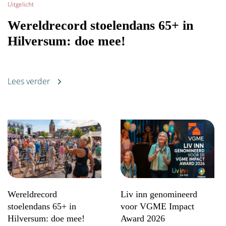
Uitgelicht
Wereldrecord stoelendans 65+ in
E-mailadres
*
Hilversum: doe mee!
E-mailadres
*
Lees verder
Telefoonnummer
*
Telefoonnummer
*
Privacy en nieuwsbrief
Privacy en nieuwsbrief
Ik ga akkoord met het
privacybeleid
Ik ga akkoord met het
privacybeleid
*Verplichte velden
Wereldrecord
Liv inn genomineerd
stoelendans 65+ in
voor VGME Impact
*Verplichte velden
Hilversum: doe mee!
Award 2026