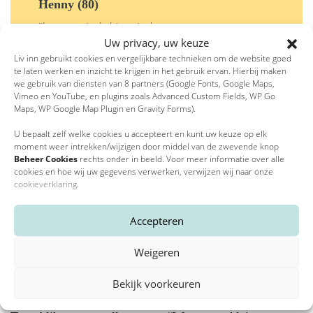
Henny (80)
‘Ik woon sinds hier sinds maart, maar moet nog
Uw privacy, uw keuze
erg wennen’
Liv inn gebruikt cookies en vergelijkbare technieken om de website goed
te laten werken en inzicht te krijgen in het gebruik ervan. Hierbij maken
we gebruik van diensten van 8 partners (Google Fonts, Google Maps,
Vimeo en YouTube, en plugins zoals Advanced Custom Fields, WP Go
Meer verhalen
Maps, WP Google Map Plugin en Gravity Forms).
U bepaalt zelf welke cookies u accepteert en kunt uw keuze op elk
moment weer intrekken/wijzigen door middel van de zwevende knop
Beheer Cookies
rechts onder in beeld. Voor meer informatie over alle
cookies en hoe wij uw gegevens verwerken, verwijzen wij naar onze
cookieverklaring
.
Accepteren
Weigeren
Bekijk voorkeuren