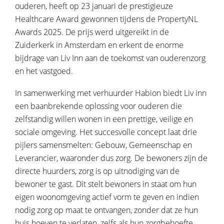
ouderen, heeft op 23 januari de prestigieuze
Healthcare Award gewonnen tijdens de PropertyNL
Awards 2025. De prijs werd uitgereikt in de
E-mailadres
*
Zuiderkerk in Amsterdam en erkent de enorme
E-mailadres
*
bijdrage van Liv Inn aan de toekomst van ouderenzorg
en het vastgoed.
Telefoonnummer
*
In samenwerking met verhuurder Habion biedt Liv inn
Telefoonnummer
*
een baanbrekende oplossing voor ouderen die
zelfstandig willen wonen in een prettige, veilige en
sociale omgeving. Het succesvolle concept laat drie
Privacy en nieuwsbrief
pijlers samensmelten: Gebouw, Gemeenschap en
Privacy en nieuwsbrief
Leverancier, waaronder dus zorg. De bewoners zijn de
Ik ga akkoord met het
privacybeleid
directe huurders, zorg is op uitnodiging van de
Ik ga akkoord met het
privacybeleid
bewoner te gast. Dit stelt bewoners in staat om hun
*Verplichte velden
eigen woonomgeving actief vorm te geven en indien
*Verplichte velden
nodig zorg op maat te ontvangen, zonder dat ze hun
huis hoeven te verlaten, zelfs als hun zorgbehoefte