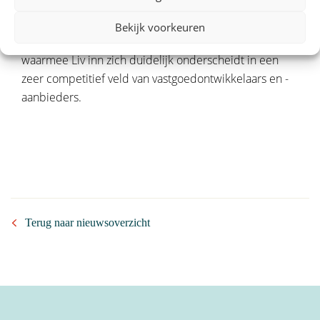
de Nederlandse vastgoedsector. Naast de Healthcare
Award werden ook andere, interessante prijzen
Bekijk voorkeuren
uitgereikt, zoals de Cheetah Award en de City Award,
waarmee Liv inn zich duidelijk onderscheidt in een
zeer competitief veld van vastgoedontwikkelaars en -
aanbieders.
Terug naar nieuwsoverzicht