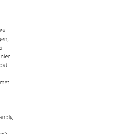
ex.
gen,
!
nier
dat
 met
andig