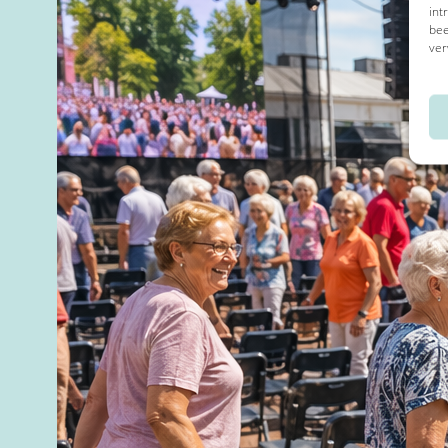
int
bee
ver