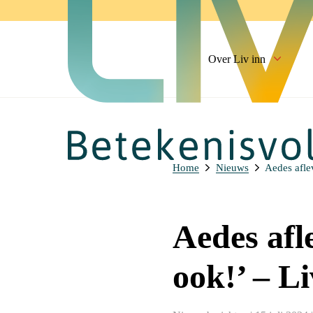
Over Liv inn
Home
Nieuws
Aedes aflev
Aedes afl
ook!’ – Li