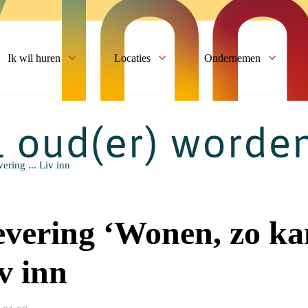
Ik wil huren
Locaties
Ondernemen
ering ... Liv inn
evering ‘Wonen, zo ka
v inn