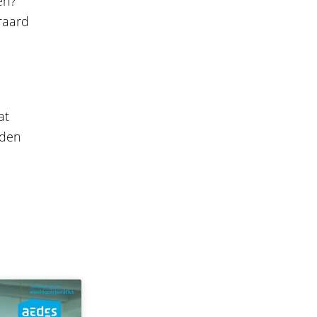
en?
raard
at
 den