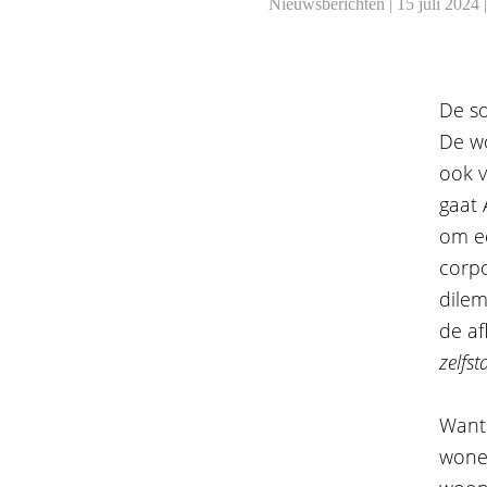
Nieuwsberichten | 15 juli 2024 
De so
De wo
ook v
gaat 
om ee
corpo
dilem
de af
zelfs
Want 
wone