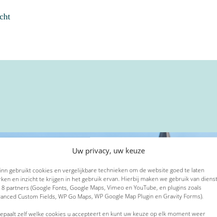
cht
en
Comments
Phone
ure. Lorem
t! Laat in het
Dit veld is bedoeld voor valid
Dit veld is bedoeld voor valid
ipscing elitr,
e nemen zo
niet worden gewijzigd.
niet worden gewijzigd.
nvidunt ut
.
Volledige naam
*
rat, sed diam
Volledige naam
*
Uw privacy, uw keuze
 inn gebruikt cookies en vergelijkbare technieken om de website goed te laten
ken en inzicht te krijgen in het gebruik ervan. Hierbij maken we gebruik van diens
E-mailadres
*
E-mailadres
*
 8 partners (Google Fonts, Google Maps, Vimeo en YouTube, en plugins zoals
anced Custom Fields, WP Go Maps, WP Google Map Plugin en Gravity Forms).
epaalt zelf welke cookies u accepteert en kunt uw keuze op elk moment weer