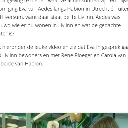
mgeving te bieden waar ze actief kunnen zijn en blijv
m ging Eva van Aedes langs Habion in Utrecht én uite
Hilversum, want daar staat de 1e Liv Inn. Aedes was
uwd wie er nu wonen in Liv inn en wat de gedachte
ter is?
k hieronder de leuke video en zie dat Eva in gesprek ga
 Liv inn bewoners en met René Ploeger en Carola van
 beide van Habion.