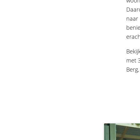
woono
Daaro
naar 
benie
erach
Bekij
met 3
Berg,